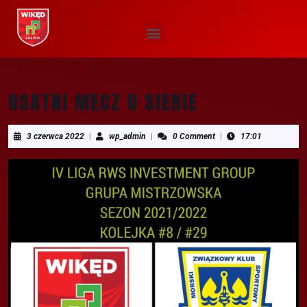
OSATNI MECZ U SIEBIE
3 czerwca 2022
|
wp_admin
|
0 Comment
|
17:01