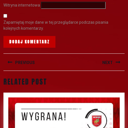
Witryna internetowa
Zapamiętaj moje dane w tej przeglądarce podczas pisania
kolejnych komentarzy.
PREVIOUS
NEXT
RELATED POST