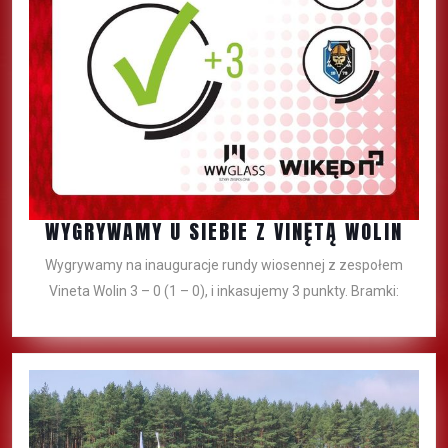
WYGRYWAMY U SIEBIE Z VINĘTĄ WOLIN
Wygrywamy na inauguracje rundy wiosennej z zespołem
Vineta Wolin 3 – 0 (1 – 0), i inkasujemy 3 punkty. Bramki: