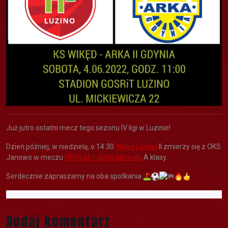
Już jutro ostatni mecz tego sezonu IV ligi w Luzinie!
Dzień później, w niedzielę, o 14:30
Wikęd Luzino
II zmierzy się z OKS
Janowo w meczu
NO10.pl – sklep piłkarski
A klasy.
Serdecznie zapraszamy na oba spotkania
Dodaj komentarz