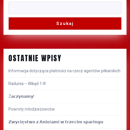
Szukaj
OSTATNIE WPISY
Informacja dotycząca płatności na rzecz agentów piłkarskich
Radunia – Wikęd 1:4!
Z𝗮𝗰𝘇𝘆𝗻𝗮𝗺𝘆!
Powroty młodzieżowców
𝗭𝘄𝘆𝗰𝗶𝗲̨𝘀𝘁𝘄𝗼 𝘇 𝗔𝗻𝗶𝗼ł𝗮𝗺𝗶 𝘄 𝘁𝗿𝘇𝗲𝗰𝗶𝗺 𝘀𝗽𝗮𝗿𝗶𝗻𝗴𝘂