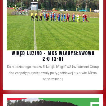
WIKĘD LUZINO – MKS WŁADYSŁAWOWO
2:0 (2:0)
Do niedzielnego meczu 5. kolejki IV ligi RWS Investment Group
oba zespoły przystępowały po tygodniowej przerwie. Mimo,
że na minioną