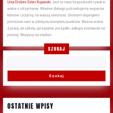
Unia Drobex Solec Kujawski
. Jest to nasz bezpośredni rywal w
walce o utrzymanie. Właśnie dlatego potrzebujemy wsparcia
kibiców. Liczymy, na waszą obecność. Głośnym dopingiem
pomóżcie nam w zdobyciu kompletu punktów. Weźcie wolne
z pracy, ze szkoły, sprzątanie, porządki i zakupy zostawcie na
później. Wszyscy na stadion.
SZUKAJ
Szukaj
OSTATNIE WPISY