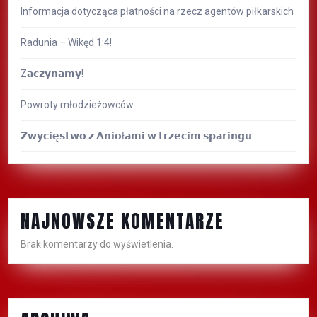
Informacja dotycząca płatności na rzecz agentów piłkarskich
Radunia – Wikęd 1:4!
Z𝗮𝗰𝘇𝘆𝗻𝗮𝗺𝘆!
Powroty młodzieżowców
𝗭𝘄𝘆𝗰𝗶𝗲̨𝘀𝘁𝘄𝗼 𝘇 𝗔𝗻𝗶𝗼ł𝗮𝗺𝗶 𝘄 𝘁𝗿𝘇𝗲𝗰𝗶𝗺 𝘀𝗽𝗮𝗿𝗶𝗻𝗴𝘂
NAJNOWSZE KOMENTARZE
Brak komentarzy do wyświetlenia.